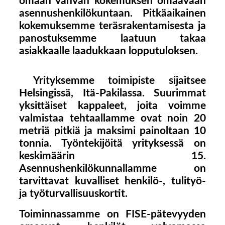
omaan vahvan kokemuksen omaavaan
asennushenkilökuntaan. Pitkäaikainen
kokemuksemme teräsrakentamisesta ja
panostuksemme laatuun takaa
asiakkaalle laadukkaan lopputuloksen.
Yrityksemme toimipiste sijaitsee
Helsingissä, Itä-Pakilassa. Suurimmat
yksittäiset kappaleet, joita voimme
valmistaa tehtaallamme ovat noin 20
metriä pitkiä ja maksimi painoltaan 10
tonnia. Työntekijöitä yrityksessä on
keskimäärin 15.
Asennushenkilökunnallamme on
tarvittavat kuvalliset henkilö-, tulityö-
ja työturvallisuuskortit.
Toiminnassamme on FISE-pätevyyden