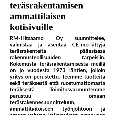
teräsrakentamisen
ammattilaisen
kotisivuille
RM-Hitsaamo Oy suunnittelee,
valmistaa ja asentaa CE-merkittyjä
teräsrakenteita pääasiassa
rakennusteollisuuden tarpeisiin.
Kokemusta teräsrakentamisesta
meillä
on jo vuodesta 1973 lähtien, jolloin
yritys on perustettu. Teemme tuotteita
sekä teräksestä että ruostumattomasta
teräksestä. Toimitusvarmuutemme
perustuu omaan
teräsrakennesuunnitteluun,
ammattitaitoiseen työnjohtoon ja